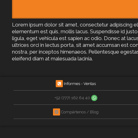
Lorem ipsum dolor sit amet, consectetur adipiscing el
elementum est quis, mollis lacus. Suspendisse id justo 
ligula, eget vehicula est sapien ac odio. Donec at lac
ultrices orci in lectus porta, sit amet accumsan est con
nostra, per inceptos himenaeos. Pellentesque egestas qu
eleifend diam at malesuada lacinia.
Informes - Ventas
+52 (777) 162 64 40
Compártenos / Blog