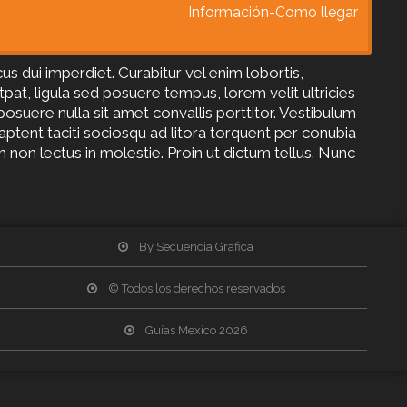
Información-Como llegar
 dui imperdiet. Curabitur vel enim lobortis,
tpat, ligula sed posuere tempus, lorem velit ultricies
osuere nulla sit amet convallis porttitor. Vestibulum
 aptent taciti sociosqu ad litora torquent per conubia
 non lectus in molestie. Proin ut dictum tellus. Nunc
By Secuencia Grafica
© Todos los derechos reservados
Guías Mexico 2026