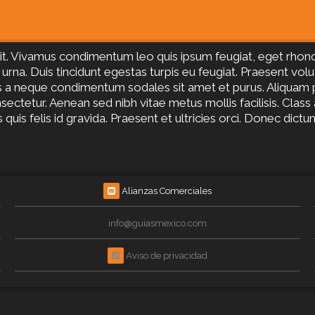
it. Vivamus condimentum leo quis ipsum feugiat, eget rhoncus
urna. Duis tincidunt egestas turpis eu feugiat. Praesent volu
us a neque condimentum sodales sit amet et purus. Aliquam p
sectetur. Aenean sed nibh vitae metus mollis facilisis. Class
is felis id gravida. Praesent et ultricies orci. Donec dictum
Alianzas Comerciales
info@guiasmexico.com
Aviso de privacidad